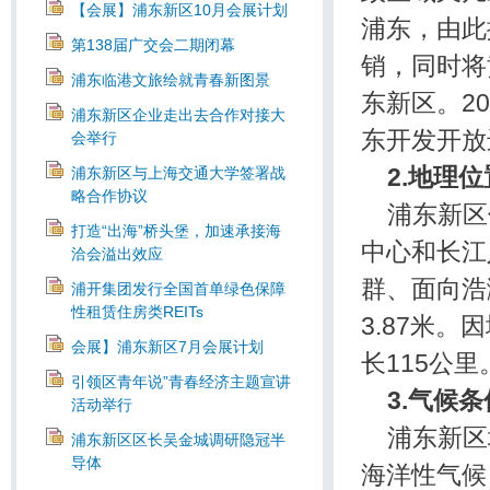
【会展】浦东新区10月会展计划
浦东，由此
第138届广交会二期闭幕
销，同时将
浦东临港文旅绘就青春新图景
东新区。2
浦东新区企业走出去合作对接大
东开发开放
会举行
2.
地理位
浦东新区与上海交通大学签署战
略合作协议
浦东新区
打造“出海”桥头堡，加速承接海
中心和长江
洽会溢出效应
群、面向浩
浦开集团发行全国首单绿色保障
性租赁住房类REITs
3.87米
会展】浦东新区7月会展计划
长115公里
引领区青年说”青春经济主题宣讲
3.
气候条
活动举行
浦东新区
浦东新区区长吴金城调研隐冠半
导体
海洋性气候