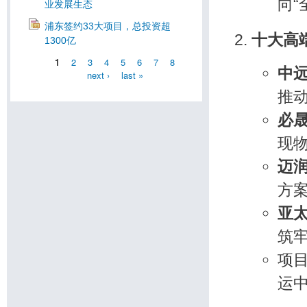
向“
业发展生态
浦东签约33大项目，总投资超
十大高
1300亿
1
2
3
4
5
6
7
8
中
next ›
last »
推动
必
现
迈
方
亚
筑
项
运