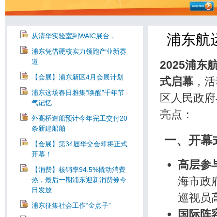
浦东航
从清华实验室到WAIC展台，
浦东凭借硬核实力领跑产业新赛
道
2025浦
【会展】浦东新区4月会展计划
式启幕
，活
浦东这场春日雅集“唤醒”千年节
区人民政府
气记忆
亮点：
外高桥造船预计今年完工交付20
条新建船舶
一、开幕
【会展】第34届华交会即将正式
开幕！
高层参
【消费】核销率94.5%撬动消费
海市政
热，最后一期浦东迎新消费券今
日发放
巡视员
浦东征集社会工作“金点子”
国际阵