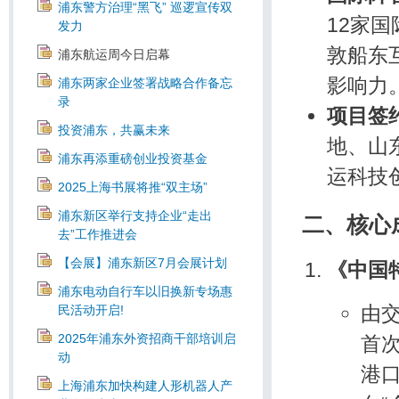
浦东警方治理“黑飞” 巡逻宣传双
12家
发力
敦船东
浦东航运周今日启幕
影响力
浦东两家企业签署战略合作备忘
录
项目签
投资浦东，共赢未来
地、山
浦东再添重磅创业投资基金
运科技
2025上海书展将推“双主场”
浦东新区举行支持企业“走出
二、核心
去”工作推进会
【会展】浦东新区7月会展计划
《中国
浦东电动自行车以旧换新专场惠
由
民活动开启!
2025年浦东外资招商干部培训启
首
动
港
上海浦东加快构建人形机器人产