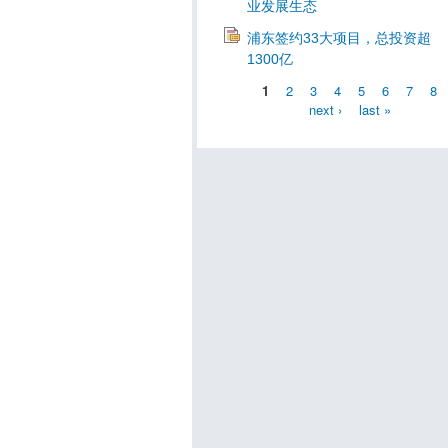
业发展生态
浦东签约33大项目，总投资超
1300亿
1
2
3
4
5
6
7
8
next ›
last »